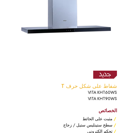
شفاط على شكل حرف T
VITA KHT60WS
VITA KHT90WS
الخصائص
مثبت على الحائط
سطح ستينليس ستيل / زجاج
تحكم الكتروني