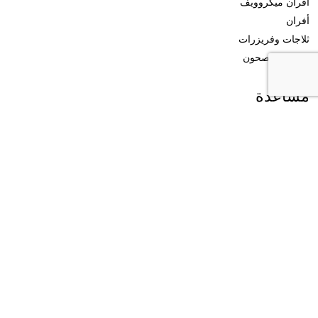
أفران ميكروويف
أفران
ثلاجات وفريزرات
غسالات الصحون
مساعدة
طلب إصلاح
سياسة الخصوصية
اتصل بنا
الرياض 11451 ، المملكة العربية السعودية
info@klev.com