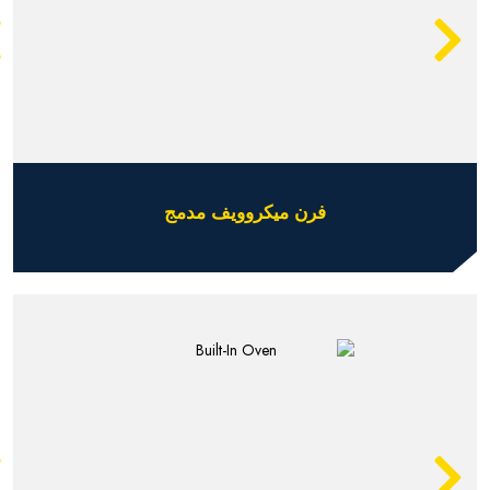
فرن ميكروويف مدمج